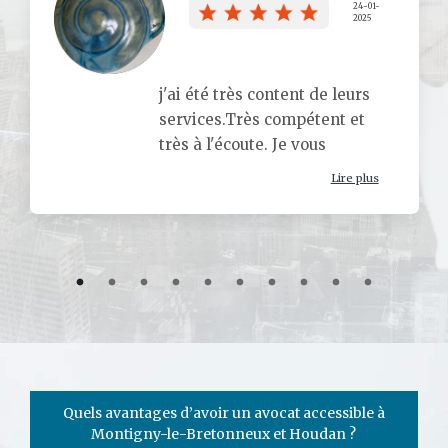
24-01-
2025
j'ai été très content de leurs
services.Très compétent et
très à l'écoute. Je vous
conseille ce Cabinet.
Lire plus
Go to slide 1
Go to slide 2
Go to slide 3
Go to slide 4
Go to slide 5
Go to slide 6
Go to slide 7
Go to slide 8
Go to slide 
Go to sli
Quels avantages d’avoir un avocat accessible à
Montigny-le-Bretonneux et Houdan ?