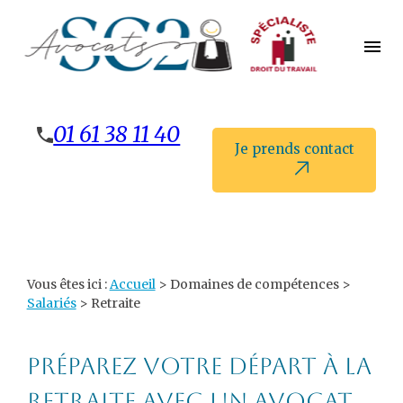
Panneau de gestion des cookies
menu
01 61 38 11 40
Je prends contact
Vous êtes ici :
Accueil
>
Domaines de compétences
>
Salariés
> Retraite
Préparez votre départ à la
retraite avec un avocat