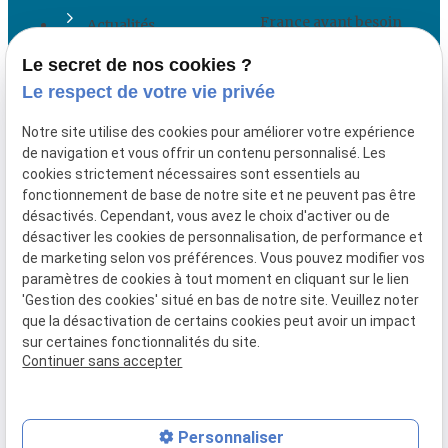
France ayant besoin
Actualités
d'un accompagnement
Le secret de nos cookies ?
Contact
juridique en droit social
Le respect de votre vie privée
et droit du travail.
Notre site utilise des cookies pour améliorer votre expérience
Plan du site
de navigation et vous offrir un contenu personnalisé. Les
cookies strictement nécessaires sont essentiels au
Mentions légales
fonctionnement de base de notre site et ne peuvent pas être
désactivés. Cependant, vous avez le choix d'activer ou de
Politique de
désactiver les cookies de personnalisation, de performance et
confidentialité
de marketing selon vos préférences. Vous pouvez modifier vos
paramètres de cookies à tout moment en cliquant sur le lien
Gestion des cookies
'Gestion des cookies' situé en bas de notre site. Veuillez noter
que la désactivation de certains cookies peut avoir un impact
sur certaines fonctionnalités du site.
Continuer sans accepter
Numéro de SIRET :
84924267200020
Personnaliser