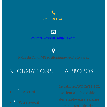
01 61 38 11 40
contact@avocat-sanfelle.com
6 Rue du Canal
78180 Montigny-le-Bretonneux
Informations
A propos
Le cabinet AVOCATS SC2
Accueil
se tient à la disposition
des employeurs, salariés
Votre avocat
et cadres d'Île-de-